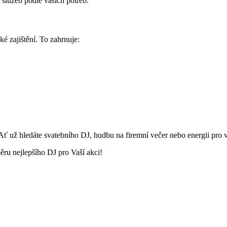
h služeb podle vašich potřeb.
é zajištění. To zahrnuje:
Ať už hledáte svatebního DJ, hudbu na firemní večer nebo energii pro 
ýběru nejlepšího DJ pro Vaší akci!