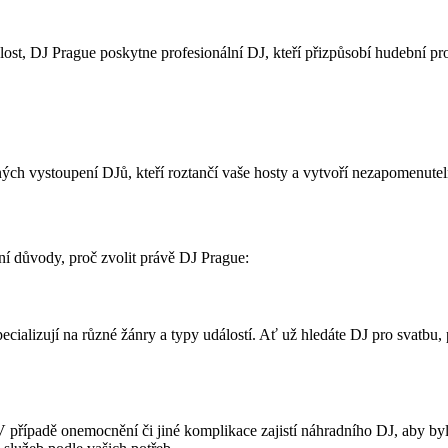
álost, DJ Prague poskytne profesionální DJ, kteří přizpůsobí hudební 
ých vystoupení DJů, kteří roztančí vaše hosty a vytvoří nezapomenute
ní důvody, proč zvolit právě DJ Prague:
pecializují na různé žánry a typy událostí. Ať už hledáte DJ pro svatbu
 V případě onemocnění či jiné komplikace zajistí náhradního DJ, aby b