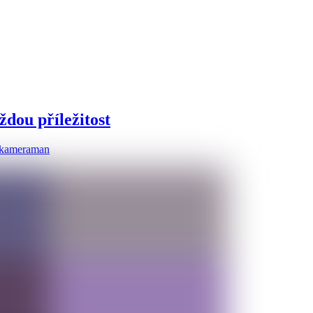
ždou příležitost
 kameraman