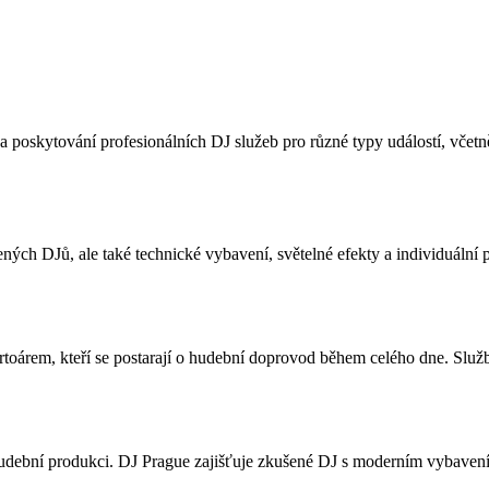
na poskytování profesionálních DJ služeb pro různé typy událostí, včetn
ených DJů, ale také technické vybavení, světelné efekty a individuální
rtoárem, kteří se postarají o hudební doprovod během celého dne. Služb
í hudební produkci. DJ Prague zajišťuje zkušené DJ s moderním vybave