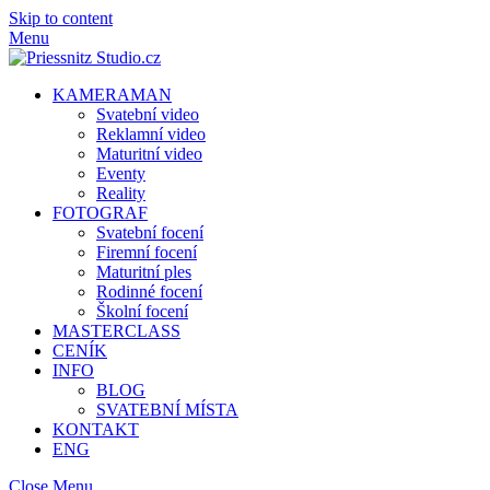
Skip to content
Menu
KAMERAMAN
Svatební video
Reklamní video
Maturitní video
Eventy
Reality
FOTOGRAF
Svatební focení
Firemní focení
Maturitní ples
Rodinné focení
Školní focení
MASTERCLASS
CENÍK
INFO
BLOG
SVATEBNÍ MÍSTA
KONTAKT
ENG
Close Menu