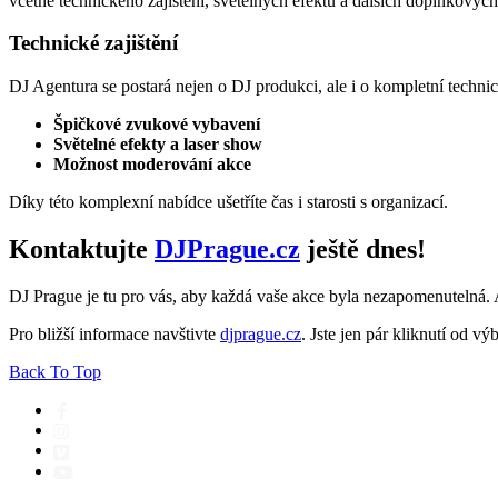
včetně technického zajištění, světelných efektů a dalších doplňkovýc
Technické zajištění
DJ Agentura se postará nejen o DJ produkci, ale i o kompletní technick
Špičkové zvukové vybavení
Světelné efekty a laser show
Možnost moderování akce
Díky této komplexní nabídce ušetříte čas i starosti s organizací.
Kontaktujte
DJPrague.cz
ještě dnes!
DJ Prague je tu pro vás, aby každá vaše akce byla nezapomenutelná. 
Pro bližší informace navštivte
djprague.cz
. Jste jen pár kliknutí od v
Back To Top