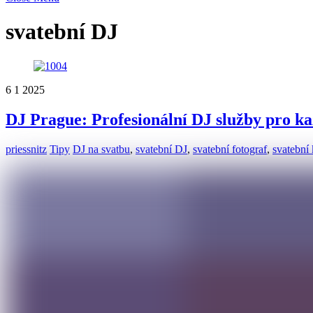
svatební DJ
6
1
2025
DJ Prague: Profesionální DJ služby pro ka
priessnitz
Tipy
DJ na svatbu
,
svatební DJ
,
svatební fotograf
,
svatební