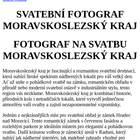
SVATEBNÍ FOTOGRAF
MORAVSKOSLEZSKÝ KRAJ
FOTOGRAF NA SVATBU
MORAVSKOSLEZSKÝ KRAJ
Moravskoslezský kraj je fascinující a rozmanitou svatební destinací,
která nabízí široké spektrum nádherných lokalit pro váš velký den.
Ať už sníte o pohádkové svatbě na zámku, romantickém obřadu v
přírodě nebo moderní svatební oslavě v industriálním stylu, tento
region vás nezklame. Moravskoslezský kraj je kombinací historie,
přírodních krás i netradičních lokalit, které vytvoří jedinečnou
atmosféru vaší svatby a zajistí nezapomenutelné vzpomínky.
Jedním z nejkrásnějších míst pro svatební obřad je zámek Hradec
nad Moravicí. Tento romantický zámek s červenou fasádou a
rozlehlým parkem je ideálním místem pro elegantní a pohádkovou
svatbu. Další krásnou volbou je zámecký areál v Raduni, který
nabízí jak nádherné interiéry, tak malebné zahrady vhodné pro