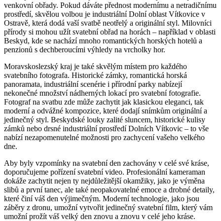
venkovní obřady. Pokud dáváte přednost modernímu a netradičnímu
prostředí, skvělou volbou je industriální Dolní oblast Vítkovice v
Ostravě, která dodá vaší svatbě neotřelý a originální styl. Milovníci
přírody si mohou užít svatební obřad na horách – například v oblasti
Beskyd, kde se nachází mnoho romantických horských hotelů a
penzionů s dechberoucími výhledy na vrcholky hor.
Moravskoslezský kraj je také skvělým místem pro každého
svatebního fotografa. Historické zámky, romantická horská
panoramata, industriální scenérie i přírodní parky nabízejí
nekonečné množství nádherných lokací pro svatební fotografie.
Fotograf na svatbu zde může zachytit jak klasickou eleganci, tak
moderní a odvážné kompozice, které dodají snímkům originální a
jedinečný styl. Beskydské louky zalité sluncem, historické kulisy
zámků nebo drsné industriální prostředí Dolních Vítkovic – to vše
nabízí nezapomenutelné možnosti pro zachycení vašeho velkého
dne.
Aby byly vzpomínky na svatební den zachovány v celé své kráse,
doporučujeme pořízení svatební video. Profesionální kameraman
dokáže zachytit nejen ty nejdůležitější okamžiky, jako je výměna
slibů a první tanec, ale také neopakovatelné emoce a drobné detaily,
které činí váš den výjimečným. Moderní technologie, jako jsou
záběry z dronu, umožní vytvořit jedinečný svatební film, který vám
umožní prožít váš velký den znovu a znovu v celé jeho kráse.