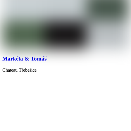
Markéta & Tomáš
Chateau Třebešice