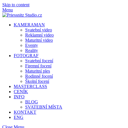
Skip to content
Menu
KAMERAMAN
Svatební video
Reklamní video
Maturitní video
Eventy
Reality
FOTOGRAF
Svatební focení
Firemní focení
Maturitní ples
Rodinné focení
Školní focení
MASTERCLASS
CENÍK
INFO
BLOG
SVATEBNÍ MÍSTA
KONTAKT
ENG
Close Menu