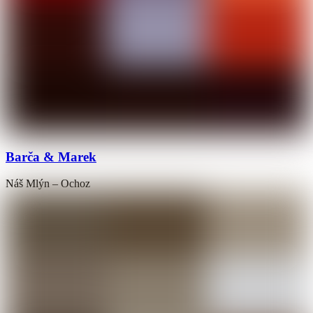
Barča & Marek
Náš Mlýn – Ochoz