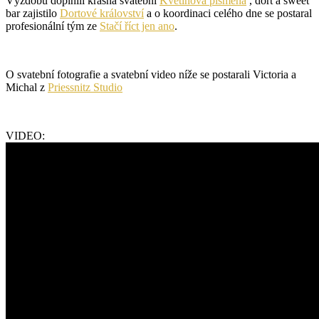
Výzdobu doplnili krásná svatební
Květinová písmena
, dort a sweet
bar zajistilo
Dortové království
a o koordinaci celého dne se postaral
profesionální tým ze
Stačí říct jen ano
.
O svatební fotografie a svatební video níže se postarali Victoria a
Michal z
Priessnitz Studio
VIDEO: