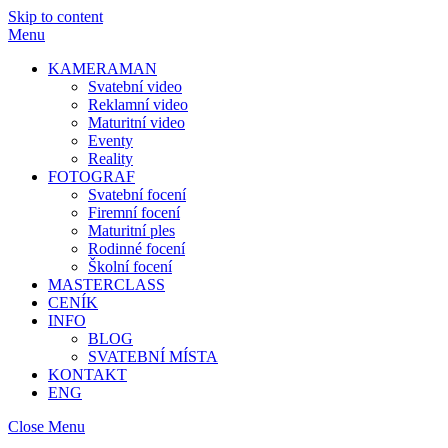
Skip to content
Menu
KAMERAMAN
Svatební video
Reklamní video
Maturitní video
Eventy
Reality
FOTOGRAF
Svatební focení
Firemní focení
Maturitní ples
Rodinné focení
Školní focení
MASTERCLASS
CENÍK
INFO
BLOG
SVATEBNÍ MÍSTA
KONTAKT
ENG
Close Menu