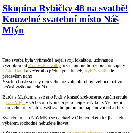
Skupina Rybičky 48 na svatbě!
Kouzelné svatební místo Náš
Mlýn
Tato svatba byla výjimečná nejel svojí lokalitou, úchvatnou
výzdobou od
Královské svatby
, úžasnou hudbou v podání kapely
Láska Band
a večerního překvapení kapely
Rybičky 48
, ale
především lidmi.
Všichni hosté si celý den velmi užívali, obřad byl velmi emotivní a
počasí vyšlo na jedničku.
Barča s Markem si své ano řekli v krásně zrekonstruovaném areálu
–
Náš Mlýn
v Ochozu u Konic a jeho majitelé Nikol s Victorem
jsou velmi milý lidé a vaši svatbu pomohou naplánovat od a do z.
Svatební místo Náš Mlýn se nachází v Olomouckém kraji a s jeho
výběrem rozhodně nebudete litovat.