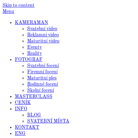
Skip to content
Menu
KAMERAMAN
Svatební video
Reklamní video
Maturitní video
Eventy
Reality
FOTOGRAF
Svatební focení
Firemní focení
Maturitní ples
Rodinné focení
Školní focení
MASTERCLASS
CENÍK
INFO
BLOG
SVATEBNÍ MÍSTA
KONTAKT
ENG