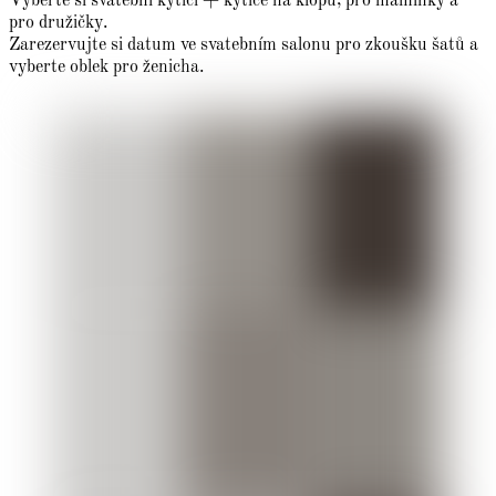
Vyberte si svatební kytici + kytice na klopu, pro maminky a
pro družičky.
Zarezervujte si datum ve svatebním salonu pro zkoušku šatů a
vyberte oblek pro ženicha.