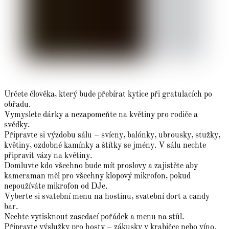
Určete člověka, který bude přebírat kytice při gratulacích po
obřadu.
Vymyslete dárky a nezapomeňte na květiny pro rodiče a
svědky.
Připravte si výzdobu sálu – svícny, balónky, ubrousky, stužky,
květiny, ozdobné kamínky a štítky se jmény. V sálu nechte
připravit vázy na květiny.
Domluvte kdo všechno bude mít proslovy a zajistěte aby
kameraman měl pro všechny klopový mikrofon, pokud
nepoužíváte mikrofon od DJe.
Vyberte si svatební menu na hostinu, svatební dort a candy
bar.
Nechte vytisknout zasedací pořádek a menu na stůl.
Připravte výslužky pro hosty – zákusky v krabičce nebo víno.