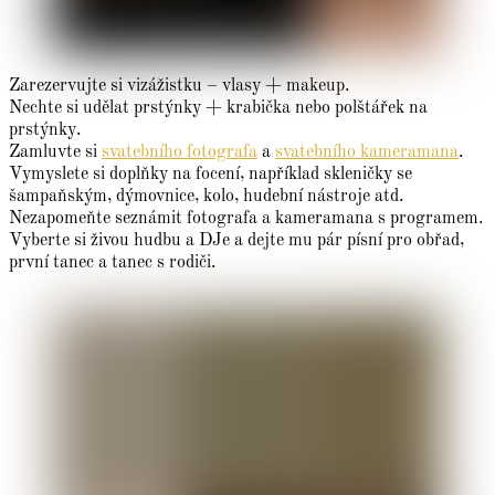
Zarezervujte si vizážistku – vlasy + makeup.
Nechte si udělat prstýnky + krabička nebo polštářek na
prstýnky.
Zamluvte si
svatebního fotografa
a
svatebního kameramana
.
Vymyslete si doplňky na focení, například skleničky se
šampaňským, dýmovnice, kolo, hudební nástroje atd.
Nezapomeňte seznámit fotografa a kameramana s programem.
Vyberte si živou hudbu a DJe a dejte mu pár písní pro obřad,
první tanec a tanec s rodiči.